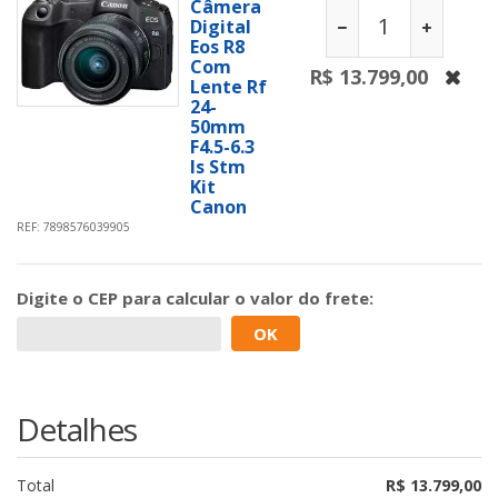
Câmera
Digital
Eos R8
Com
R$ 13.799,00
Lente Rf
24-
50mm
F4.5-6.3
Is Stm
Kit
Canon
REF: 7898576039905
Digite o
CEP
para calcular o valor do frete:
OK
Detalhes
Total
R$ 13.799,00