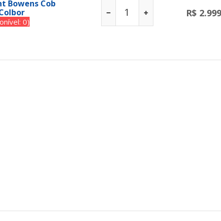
ght Bowens Cob
 Colbor
R$ 2.99
nível: 0)