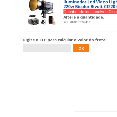
Iluminador Led Vídeo Li
220w Bicolor Bivolt Cl220
Quantidade indisponível (Dispo
Altere a quantidade.
REF: 7898653599407
Digite o
CEP
para calcular o valor do frete:
OK