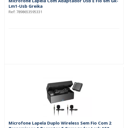
Microfone Lapela Com Adaptador Usb E Fio 6m Gk-
Lm1-Usb Greika
Ref: 7898653595331
Microfone Lapela Duplo Wireless Sem Fio Com 2