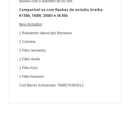
flashes com o diâmetro de 95 mm.
Compatível os com flashes de estúdio Greika:
K150A, 160W, 250DI e Sk300.
Itens Incluídos
:
1 Rebatedor lateral tipo Barndoor.
1 Colméia.
1 Filtro Vermelho.
1 Filtro Verde.
1 Filtro Azul.
1 Filtro Amarelo.
Cód Barras (Universal): 7898576362812