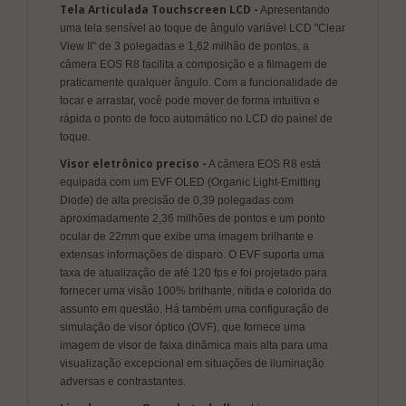
Tela Articulada Touchscreen LCD -
Apresentando
uma tela sensível ao toque de ângulo variável LCD "Clear
View II" de 3 polegadas e 1,62 milhão de pontos, a
câmera EOS R8 facilita a composição e a filmagem de
praticamente qualquer ângulo. Com a funcionalidade de
tocar e arrastar, você pode mover de forma intuitiva e
rápida o ponto de foco automático no LCD do painel de
toque.
Visor eletrônico preciso -
A câmera EOS R8 está
equipada com um EVF OLED (Organic Light-Emitting
Diode) de alta precisão de 0,39 polegadas com
aproximadamente 2,36 milhões de pontos e um ponto
ocular de 22mm que exibe uma imagem brilhante e
extensas informações de disparo. O EVF suporta uma
taxa de atualização de até 120 fps e foi projetado para
fornecer uma visão 100% brilhante, nítida e colorida do
assunto em questão. Há também uma configuração de
simulação de visor óptico (OVF), que fornece uma
imagem de visor de faixa dinâmica mais alta para uma
visualização excepcional em situações de iluminação
adversas e contrastantes.