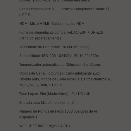
X-Sync: 1/200 - Apenas 1.ª cortina eletrônica.
Lentes compativeis: RF--- Lentes c/ adaptador Canon: EF
e EF-S
HDMI: Micro HDMI | Saída limpa do HDMI
Fonte de alimentação compatível: AC-E6N + DR-E18
(Vendido separadamente).
Velocidade do Obturador: 1/4000 até 30 seg.
Sensibilidade ISO: 100-102400 (L:50, H: 204800).
Temporizador automático do Obturador: 2 e 10 seg.
Modos de Cena: Foto/Vídeo: Cena inteligente auto,
Híbrido auto, Modos de Cena especiais, filtros criativos, P,
Tv, Av, M, Fv, Bulb, C1 e C2.
Time Lapse: Sim (Modo Vídeo) - Full HD / 4K.
Entrada para Microfone externo: Sim.
Número de Pontos de Foco: 1053 posições de AF
disponíveis.
Wi-Fi: IEEE 802.11b/g/n 2,4 GHz.