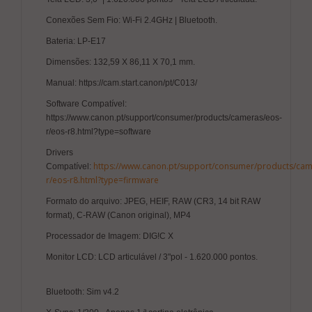
Conexões Sem Fio: Wi-Fi 2.4GHz | Bluetooth.
Bateria: LP-E17
Dimensões: 132,59 X 86,11 X 70,1 mm.
Manual: https://cam.start.canon/pt/C013/
Software Compatível:
https://www.canon.pt/support/consumer/products/cameras/eos-
r/eos-r8.html?type=software
Drivers
https://www.canon.pt/support/consumer/products/cam
Compatível:
r/eos-r8.html?type=firmware
Formato do arquivo: JPEG, HEIF, RAW (CR3, 14 bit RAW
format), C-RAW (Canon original), MP4
Processador de Imagem: DIG!C X
Monitor LCD: LCD articulável / 3"pol - 1.620.000 pontos.
Bluetooth: Sim v4.2