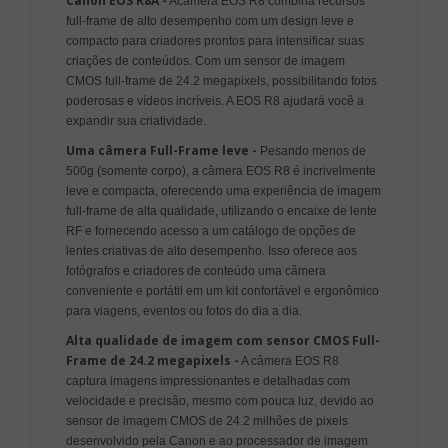
Canon EOS R8A -
Acâmera EOS R8 combina recursos
full-frame de alto desempenho com um design leve e
compacto para criadores prontos para intensificar suas
criações de conteúdos. Com um sensor de imagem
CMOS full-frame de 24.2 megapixels, possibilitando fotos
poderosas e vídeos incríveis. A EOS R8 ajudará você a
expandir sua criatividade.
Uma câmera Full-Frame leve -
Pesando menos de
500g (somente corpo), a câmera EOS R8 é incrivelmente
leve e compacta, oferecendo uma experiência de imagem
full-frame de alta qualidade, utilizando o encaixe de lente
RF e fornecendo acesso a um catálogo de opções de
lentes criativas de alto desempenho. Isso oferece aos
fotógrafos e criadores de conteúdo uma câmera
conveniente e portátil em um kit confortável e ergonômico
para viagens, eventos ou fotos do dia a dia.
Alta qualidade de imagem com sensor CMOS Full-
Frame de 24.2 megapixels -
A câmera EOS R8
captura imagens impressionantes e detalhadas com
velocidade e precisão, mesmo com pouca luz, devido ao
sensor de imagem CMOS de 24.2 milhões de pixels
desenvolvido pela Canon e ao processador de imagem