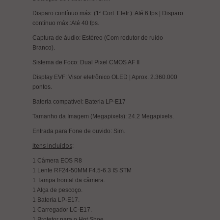
Disparo contínuo máx: (1ª Cort. Eletr.): Até 6 fps | Disparo
contínuo máx.:Até 40 fps.
Captura de áudio: Estéreo (Com redutor de ruído
Branco).
Sistema de Foco: Dual Pixel CMOS AF II
Display EVF: Visor eletrônico OLED | Aprox. 2.360.000
pontos.
Bateria compatível: Bateria LP-E17
Tamanho da Imagem (Megapixels): 24.2 Megapixels.
Entrada para Fone de ouvido: Sim.
Itens Incluídos
:
1 Câmera EOS R8
1 Lente RF24-50MM F4.5-6.3 IS STM
1 Tampa frontal da câmera.
1 Alça de pescoço.
1 Bateria LP-E17.
1 Carregador LC-E17.
1 Protetor para o Hot Shoe.