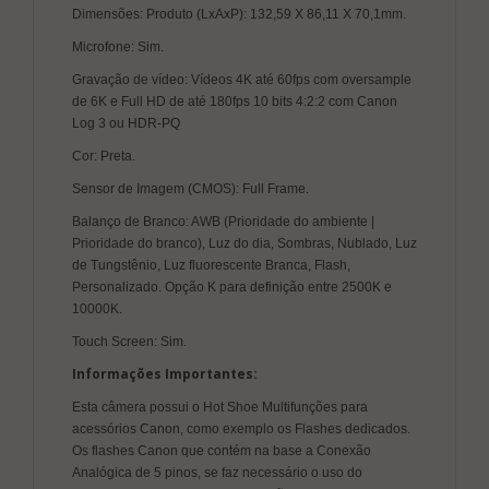
Dimensões: Produto (LxAxP): 132,59 X 86,11 X 70,1mm.
Microfone: Sim.
Gravação de vídeo: Vídeos 4K até 60fps com oversample
de 6K e Full HD de até 180fps 10 bits 4:2:2 com Canon
Log 3 ou HDR-PQ
Cor: Preta.
Sensor de Imagem (CMOS): Full Frame.
Balanço de Branco: AWB (Prioridade do ambiente |
Prioridade do branco), Luz do dia, Sombras, Nublado, Luz
de Tungstênio, Luz fluorescente Branca, Flash,
Personalizado. Opção K para definição entre 2500K e
10000K.
Touch Screen: Sim.
Informações Importantes:
Esta câmera possui o Hot Shoe Multifunções para
acessórios Canon, como exemplo os Flashes dedicados.
Os flashes Canon que contém na base a Conexão
Analógica de 5 pinos, se faz necessário o uso do