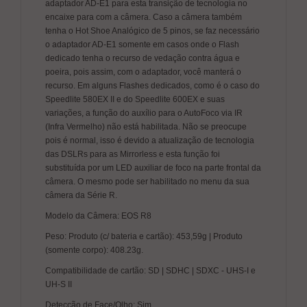
adaptador AD-E1 para esta transição de tecnologia no
encaixe para com a câmera. Caso a câmera também
tenha o Hot Shoe Analógico de 5 pinos, se faz necessário
o adaptador AD-E1 somente em casos onde o Flash
dedicado tenha o recurso de vedação contra água e
poeira, pois assim, com o adaptador, você manterá o
recurso. Em alguns Flashes dedicados, como é o caso do
Speedlite 580EX II e do Speedlite 600EX e suas
variações, a função do auxílio para o AutoFoco via IR
(Infra Vermelho) não está habilitada. Não se preocupe
pois é normal, isso é devido a atualização de tecnologia
das DSLRs para as Mirrorless e esta função foi
substituída por um LED auxiliar de foco na parte frontal da
câmera. O mesmo pode ser habilitado no menu da sua
câmera da Série R.
Modelo da Câmera: EOS R8
Peso: Produto (c/ bateria e cartão): 453,59g | Produto
(somente corpo): 408.23g.
Compatibilidade de cartão: SD | SDHC | SDXC - UHS-I e
UH-S II
Detecção de Face/Olho: Sim.