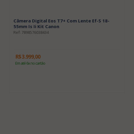
Câmera Digital Eos T7+ Com Lente Ef-S 18-
C
55mm Is Ii Kit Canon
3
Ref: 7898576038434
Re
R$ 3.999,00
R
Em até 6x no cartão
E