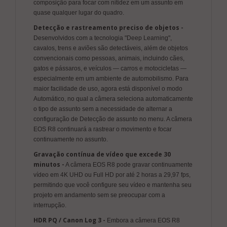
composição para focar com nitidez em um assunto em
quase qualquer lugar do quadro.
Detecção e rastreamento preciso de objetos -
Desenvolvidos com a tecnologia "Deep Learning",
cavalos, trens e aviões são detectáveis, além de objetos
convencionais como pessoas, animais, incluindo cães,
gatos e pássaros, e veículos — carros e motocicletas —
especialmente em um ambiente de automobilismo. Para
maior facilidade de uso, agora está disponível o modo
Automático, no qual a câmera seleciona automaticamente
o tipo de assunto sem a necessidade de alternar a
configuração de Detecção de assunto no menu. A câmera
EOS R8 continuará a rastrear o movimento e focar
continuamente no assunto.
Gravação contínua de vídeo que excede 30
minutos -
A câmera EOS R8 pode gravar continuamente
vídeo em 4K UHD ou Full HD por até 2 horas a 29,97 fps,
permitindo que você configure seu vídeo e mantenha seu
projeto em andamento sem se preocupar com a
interrupção.
HDR PQ / Canon Log 3 -
Embora a câmera EOS R8