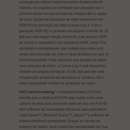
possa gravar vídeos impressionantes diretamente da
câmera, os criadores de conteúdo que desejam dar o
próximo passo em sua jornada de imagem têm a opção
de duas opções de gravação de vídeo poderosas em
HDR PQ ou gravação de vídeo Canon Log 3. Com a
gravação HDR PQ, é gravado um arquivo colorido de 10
bits que não requer edição adicional, este arquivo HDR
de 10 bits é compatível com monitores HDR, como TVs,
monitores e smartphones, que exibem seu vídeo com
ainda mais precisão de cores e faixa dinâmica do que os
monitores padrão. Para criadores que gostam de editar
seus arquivos de vídeo, o Canon Log 3 está disponível,
criando um arquivo de log de 10 bits que permite uma
recuperação poderosa de destaques e sombras, bem
como capacidade criativa de gradação de cores.
UVC Livestreaming -
A compatibilidade UVC/UAC
permite que a câmera EOS R8 seja usada como uma
câmera da web para transmitir vídeo ao vivo em Full HD,
sem software de computador adicional, para aplicativos
como Zoom™, Microsoft Teams™, Skype™ e software de
videoconferência semelhante. Graças ao sensor de
imagem full-frame, você poderá ter versatilidade em sua