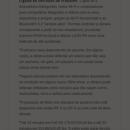
Ligada ao seu fluxo de trabalho -
Ligue-se a
dispositivos inteligentes, redes Wi-Fi e computadores
para compartilhar fotografias e vídeos com os seus
seguidores e amigos, graças ao Wi-Fi incorporado e ao
Bluetooth® 4.2 "sempre ativo". Permite controlar a câmara
remotamente a partir do seu smartphone, processar
arquivos RAW na cloud e utilizar a EOS R8 como uma
webcam de alta qualidade.
*
A eficácia varia dependendo do assunto. Em alguns
casos, a câmera pode detectar um objeto que não seja
um cachorro, um gato, um pássaro e um cavalo (uma
zebra) como animal-alvo.
*
Alguns veículos podem não ser detectados dependendo
da condição em alguns casos. Além disso, a câmera pode
detectar entidades como veículos que não sejam carros,
motocicletas, trens e aviões para rastreamento.
*
A gravação de filme com alta taxa de quadros não está
disponível com lentes RF-S ou EF-S ou com corte de filme
ativado.
*
Até 20 minutos em Full HD 179,82/150,00 fps e até 30
minutos em 119,88/100,00 fps. O vídeo pode parar devido