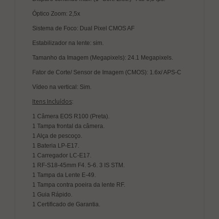
Óptico Zoom: 2,5x
Sistema de Foco: Dual Pixel CMOS AF
Estabilizador na lente: sim.
Tamanho da Imagem (Megapixels): 24.1 Megapixels.
Fator de Corte/ Sensor de Imagem (CMOS): 1.6x/ APS-C
Vídeo na vertical: Sim.
Itens Incluídos
:
1 Câmera EOS R100 (Preta).
1 Tampa frontal da câmera.
1 Alça de pescoço.
1 Bateria LP-E17.
1 Carregador LC-E17.
1 RF-S18-45mm F4. 5-6. 3 IS STM.
1 Tampa da Lente E-49.
1 Tampa contra poeira da lente RF.
1 Guia Rápido.
1 Certificado de Garantia.