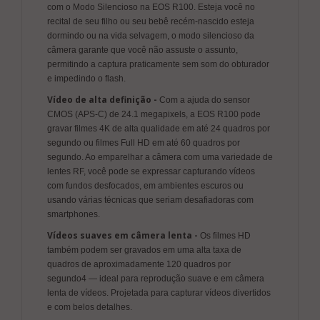
com o Modo Silencioso na EOS R100. Esteja você no
recital de seu filho ou seu bebê recém-nascido esteja
dormindo ou na vida selvagem, o modo silencioso da
câmera garante que você não assuste o assunto,
permitindo a captura praticamente sem som do obturador
e impedindo o flash.
Vídeo de alta definição -
Com a ajuda do sensor
CMOS (APS-C) de 24.1 megapixels, a EOS R100 pode
gravar filmes 4K de alta qualidade em até 24 quadros por
segundo ou filmes Full HD em até 60 quadros por
segundo. Ao emparelhar a câmera com uma variedade de
lentes RF, você pode se expressar capturando vídeos
com fundos desfocados, em ambientes escuros ou
usando várias técnicas que seriam desafiadoras com
smartphones.
Vídeos suaves em câmera lenta -
Os filmes HD
também podem ser gravados em uma alta taxa de
quadros de aproximadamente 120 quadros por
segundo4 — ideal para reprodução suave e em câmera
lenta de vídeos. Projetada para capturar vídeos divertidos
e com belos detalhes.