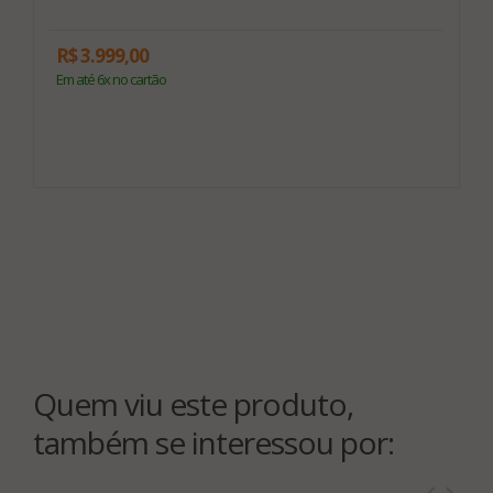
R$ 3.999,00
R
Em até 6x no cartão
E
Quem viu este produto,
também se interessou por: