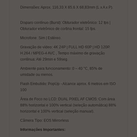
Dimensões: Aprox. 116,33 X 85,6 X 68,83mm (L x A x P).
Disparo contínuo (Burst): Obturador eletrônico: 12 fps |
Obturador eletrônico de cortina frontal: 15 fps.
Microfone: Sim | Estéreo.
Gravação de vídeo: 4K 24P | FULL HD 60P | HD 120P.
H.264 / MPEG-4 AVC , Tempo máximo de gravação
contínua: Até 29min e 59seg.
Ambiente para funcionamento: 0 – 40 °C, 85% de
umidade ou menos.
Flash Embutido: PopUp - Alcance aprox. 6 metros em ISO
100
Área de Foco no LCD: DUAL PIXEL AF CMOS: Com área
88% horizontal e 100% vertical (seleção automática) 88%
horizontal e 100% vertical (seleção manual).
Câmera Tipo: EOS Mirrorless
Informações Importantes: