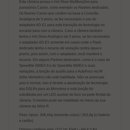
Esta câmera possui o Hot Shoe Multifunções para
acessórios Canon, como exemplo os Flashes dedicados.
Os flashes Canon que contém na base a Conexão
Analógica de 5 pinos, se faz necessário o uso do
adaptador AD-E1 para esta transição de tecnologia no
encaixe para com a câmera. Caso a câmera também
tenha o Hot Shoe Analógico de 5 pinos, se faz necessário
o adaptador AD-E1 somente em casos onde o Flash
dedicado tenha o recurso de vedação contra água e
poeira, pois assim, com o adaptador, você manterá o
recurso. Em alguns Flashes dedicados, como é o caso do
Speedlite 580EX II e do Speedlite 600EX e suas
variações, a função do auxílio para o AutoFoco via IR
(Infra Vermelho) não está habilitada. Não se preocupe
pois é normal, isso é devido a atualização de tecnologia
das DSLRs para as Mirrorless e esta função foi
substituída por um LED auxiliar de foco na parte frontal da
câmera. O mesmo pode ser habilitado no menu da sua
câmera da Série R.
Peso: Aprox. 308,44g (somente corpo) \ 353,8g (c/ bateria
e cartão).
Disparo contínuo máx: (1ª Cort. Eletr.) - Até 6,5 fps.