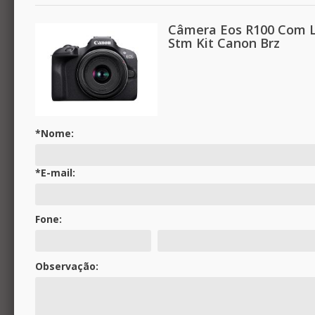
proporciona um melhor desempenho de captação de luz
e um maior controle sobre a profundidade de campo.
Câmera Eos R100 Com Le
Stm Kit Canon Brz
Emparelhe a EOS R100 com o seu smartphone utilizando
o App Camera Connect para transferir automaticamente
as suas fotografias e vídeos. Nunca foi tão fácil
compartilhar as suas memórias com os amigos e a
família, armazenar em nuvem e imprimir as suas
fotografias.
*Nome:
Modelo: EOS R100
Sistema: Sistema R
*E-mail:
Tipo: Mirrorless
Compatibilidade com Lentes RF e RF-S: Sim.
Fone:
Compatibilidade com Lentes EF e EF-S: Sim, através do
adaptador RF.
Fotos por Segundo: Até 6.5 fps.
Observação:
Cor: Preto.
Sensor: 22,3 x 14,9mm (APS-C).