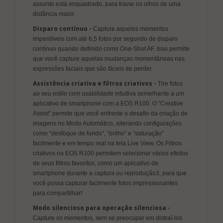
assunto está enquadrado, para travar os olhos de uma
distância maior.
Disparo contínuo -
Capture aqueles momentos
imperdíveis com até 6,5 fotos por segundo de disparo
contínuo quando definido como One-Shot AF. Isso permite
que você capture aquelas mudanças momentâneas nas
expressões faciais que são fáceis de perder.
Assistência criativa e filtros criativos -
Tire fotos
ao seu estilo com usabilidade intuitiva semelhante a um
aplicativo de smartphone com a EOS R100. O "Creative
Assist" permite que você enfrente o desafio da criação de
imagens no Modo Automático, alterando configurações
como “desfoque de fundo”, “brilho” e “saturação”
facilmente e em tempo real na tela Live View. Os Filtros
criativos na EOS R100 permitem selecionar vários efeitos
de seus filtros favoritos, como um aplicativo de
smartphone durante a captura ou reprodução3, para que
você possa capturar facilmente fotos impressionantes
para compartilhar!
Modo silencioso para operação silenciosa -
Capture os momentos, sem se preocupar em distraí-los