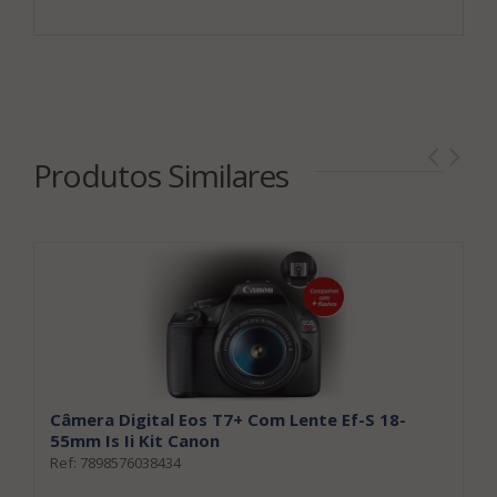
Produtos Similares
Câmera Digital Eos T7+ Com Lente Ef-S 18-
C
55mm Is Ii Kit Canon
3
Ref: 7898576038434
Re