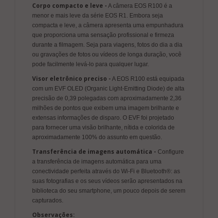
Corpo compacto e leve -
A câmera EOS R100 é a
menor e mais leve da série EOS R1. Embora seja
compacta e leve, a câmera apresenta uma empunhadura
que proporciona uma sensação profissional e firmeza
durante a filmagem. Seja para viagens, fotos do dia a dia
ou gravações de fotos ou vídeos de longa duração, você
pode facilmente levá-lo para qualquer lugar.
Visor eletrônico preciso -
A EOS R100 está equipada
com um EVF OLED (Organic Light-Emitting Diode) de alta
precisão de 0,39 polegadas com aproximadamente 2,36
milhões de pontos que exibem uma imagem brilhante e
extensas informações de disparo. O EVF foi projetado
para fornecer uma visão brilhante, nítida e colorida de
aproximadamente 100% do assunto em questão.
Transferência de imagens automática -
Configure
a transferência de imagens automática para uma
conectividade perfeita através do Wi-Fi e Bluetooth®: as
suas fotografias e os seus vídeos serão apresentados na
biblioteca do seu smartphone, um pouco depois de serem
capturados.
Observações: