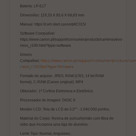
Bateria: LP-E17
Dimensões: 116,33 X 85,6 X 68,83 mm.
Manual: https://cam.start.canon/pt/C015/
Software Compatível:
https://www.canon.pt/support/consumer/products/cameras/eos-
r/eos_r100.html?type=software
Drivers
https://www.canon.pt/support/consumer/products/cam
Compatível:
r/eos_r100.html?type=firmware
Formato do arquivo: JPEG, RAW (CR3, 14 bit RAW
format), C-RAW (Canon original), MP4
Obturador: 1ª Cortina Eletronica e Eletrônico.
Processador de Imagem: DIG!C 8
Monitor LCD: Tela de LCD de 3,0"" - 1.040.000 pontos.
Material do Corpo: Resina de policarbonato com fibra de
vidro que incorpora uma liga de alumínio.
Lente Tipo: Normal, Angulares.