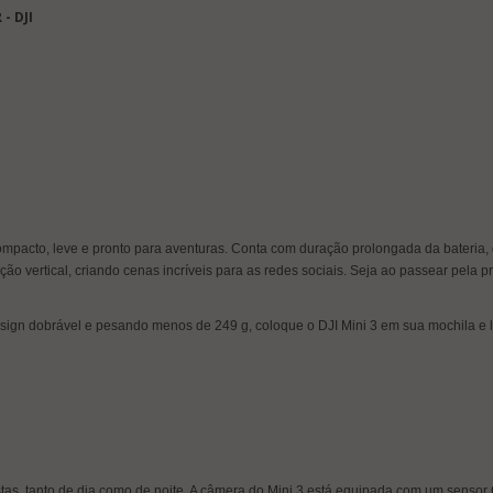
 - DJI
pacto, leve e pronto para aventuras. Conta com duração prolongada da bateria,
ção vertical, criando cenas incríveis para as redes sociais. Seja ao passear pel
gn dobrável e pesando menos de 249 g, coloque o DJI Mini 3 em sua mochila e
as, tanto de dia como de noite. A câmera do Mini 3 está equipada com um sensor