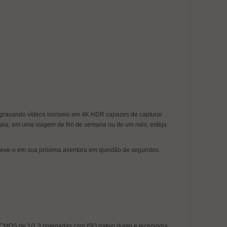
 gravando vídeos incríveis em 4K HDR capazes de capturar
a praia, em uma viagem de fim de semana ou de um mês, esteja
 leve-o em sua próxima aventura em questão de segundos.
 CMOS de 1/1,3 polegadas com ISO nativo duplo e tecnologia