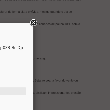
pturar de forma clara e vívida, mesmo quando o dia se
magens excepcionais mesmo em cenários de pouca luz.E com o
enha tudo enquadrado.
i033 Br Dji
s redes sociais.
ita, Hélice, Foguete e Boomerang.
o na cidade e no litoral. Seja ao voar a favor do vento ou
 vertical, até fotos casuais ficam impressionantes e estão