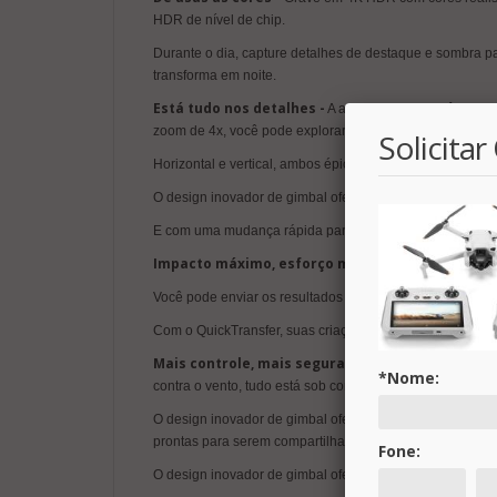
HDR de nível de chip.
Durante o dia, capture detalhes de destaque e sombra pa
transforma em noite.
Está tudo nos detalhes -
A abertura f/1.7 da câmera 
zoom de 4x, você pode explorar mais os locais antes de 
Solicita
Horizontal e vertical, ambos épicos - Seja uma árvore 
O design inovador de gimbal oferece à câmera mais op
E com uma mudança rápida para gravação vertical, até f
Impacto máximo, esforço mínimo -
Com apenas um 
Você pode enviar os resultados para o seu dispositivo 
Com o QuickTransfer, suas criações estarão instantane
Mais controle, mais segurança -
Resistência máxima 
*Nome:
contra o vento, tudo está sob controle.
O design inovador de gimbal oferece à câmera mais opçõ
prontas para serem compartilhadas nas redes sociais.
Fone:
O design inovador de gimbal oferece à câmera mais op