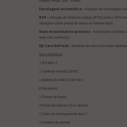
ngulo amplo: 180° Esfera
Decolagem automática -
A função de Decolagem auto
RTH -
A função de Retorno à Base (RTH) inclui o RTH Int
situações como perda de sinais ou bateria fraca.
Voos estacionários precisos -
A aeronave combina o 
voar com confiança.
DJI Care Refresh -
Desfrute de voos com maior liberda
Itens Incluídos
:
1 DJI Mini 3
1 Controle remoto DJI RC
1 Bateria DJI Mini 3 (38 min.)
6 Parafusos
1 Chave de fenda
3 Pares de hélices (2 no drone)
1 Cabo de carregamento tipo C
1 Protetor de gimbal