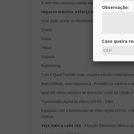
E com uma mudança rápida para gravação vertical, até f
Observação:
Impacto máximo, esforço mínimo -
Com apenas um 
Você pode enviar os resultados para o seu dispositivo 
Dronie
Órbita
Caso queira re
Hélice
Foguete
Solicitar 
Boomerang
Com o QuickTransfer, suas criações estarão instantane
Mais controle, mais segurança - Resistência máxima a ve
Ideal em vários cenários de gravação, como na cidade e n
Transmissão digital de vídeos DJI O2 - 10km.
Equipado com a transmissão de vídeo digital DJI O2, o M
clareza.
Veja mais a cada voo -
A função Panorama oferece su