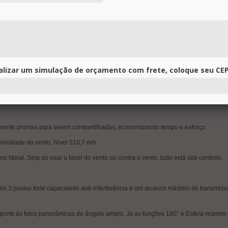
otos casuais ficam impressionantes e estão prontas para serem compartilhadas na
toque, obtenha fotos avançadas em segundos com QuickShots como Dronie, Órb
móvel para salvar ou compartilhar com a mesma rapidez com o QuickTransfer.
alizar um simulação de orçamento com frete, coloque seu CEP
Orçamento
amente prontas para serem compartilhadas, economizando tempo e esforço.
locidade do vento: Nível 510,7 m/s
o litoral. Seja ao voar a favor do vento ou contra o vento, tudo está sob controle.
ini 3 possui forte capacidade anti-interferência e um alcance máximo de transmis
porte às fotos panorâmicas de ângulo amplo. Já as funções 180° e Esfera reún