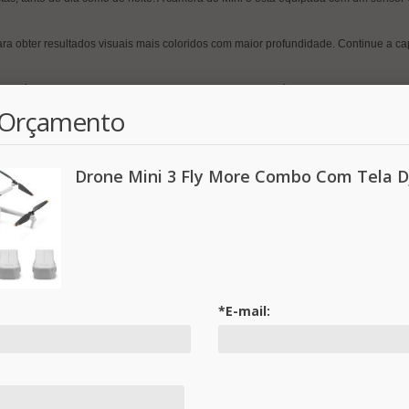
ra obter resultados visuais mais coloridos com maior profundidade. Continue a ca
e os píxels 4 em 1 maiores de 2,4 μm registram detalhes nítidos e apresentam i
fotografar.
r Orçamento
imponente ou um prédio alto, componha suas fotos com mais flexibilidade e mant
ções com uma inclinação de grande ângulo.
Drone Mini 3 Fly More Combo Com Tela Dj
otos casuais ficam impressionantes e estão prontas para serem compartilhadas na
toque, obtenha fotos avançadas em segundos com QuickShots como Dronie, Órb
móvel para salvar ou compartilhar com a mesma rapidez com o QuickTransfer.
amente prontas para serem compartilhadas, economizando tempo e esforço.
a velocidade do vento: Nível 510,7 m/s Ideal em vários cenários de gravação, com
*E-mail:
es com uma inclinação de grande ângulo. E com uma mudança rápida para gravação
ções com uma inclinação de grande ângulo.