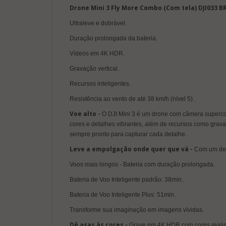
Drone Mini 3 Fly More Combo (Com tela) DJI033 BR
Ultraleve e dobrável.
Duração prolongada da bateria.
Vídeos em 4K HDR.
Gravação vertical.
Recursos inteligentes.
Resistência ao vento de até 38 km/h (nível 5).
Voe alto -
O DJI Mini 3 é um drone com câmera supercom
cores e detalhes vibrantes, além de recursos como grava
sempre pronto para capturar cada detalhe.
Leve a empolgação onde quer que vá -
Com um desi
Voos mais longos - Bateria com duração prolongada.
Bateria de Voo Inteligente padrão: 38min.
Bateria de Voo Inteligente Plus: 51min.
Transforme sua imaginação em imagens vívidas.
Dê asas às cores -
Grave em 4K HDR com cores realist