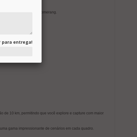
s redes sociais.
ita, Hélice, Foguete e Boomerang.
 para entrega!
são de 10 km, permitindo que você explore e capture com maior
em uma gama impressionante de cenários em cada quadro.