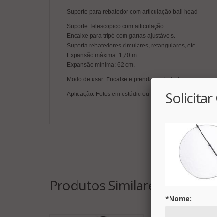
Suporte para rebatedor com articulação ball head
Suporte Telescópico com articulação.
Encaixe para tripé com garras ajustáveis.
Suporta rebatedores circulares, retangulares, etc.
Expansão máxima: 1,70 m.
Expansão mínima: 62 cm.
Modo de usar: Encaixe e prenda o rebatedor no suporte
Solicita
Aplicação: Fotos em estúdio ou externas.
Produtos Similares
*Nome: