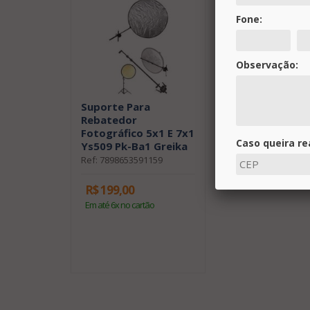
Fone:
Observação:
Suporte Para
Rebatedor
Fotográfico 5x1 E 7x1
Caso queira re
Ys509 Pk-Ba1 Greika
Ref: 7898653591159
R$ 199,00
Solicitar 
Em até 6x no cartão