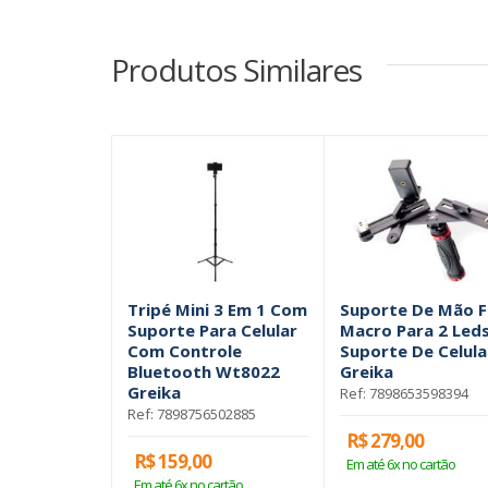
Produtos Similares
Tripé Mini 3 Em 1 Com
Suporte De Mão 
Suporte Para Celular
Macro Para 2 Leds
Com Controle
Suporte De Celula
Bluetooth Wt8022
Greika
Greika
Ref: 7898653598394
Ref: 7898756502885
R$ 279,00
R$ 159,00
Em até 6x no cartão
Em até 6x no cartão