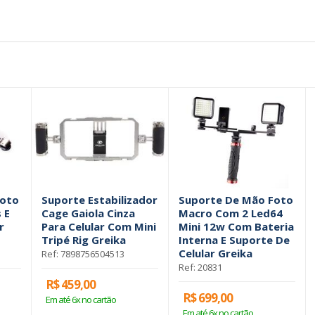
Foto
Suporte Estabilizador
Suporte De Mão Foto
 E
Cage Gaiola Cinza
Macro Com 2 Led64
r
Para Celular Com Mini
Mini 12w Com Bateria
Tripé Rig Greika
Interna E Suporte De
Celular Greika
Ref: 7898756504513
Ref: 20831
R$ 459,00
R$ 699,00
Em até 6x no cartão
Em até 6x no cartão