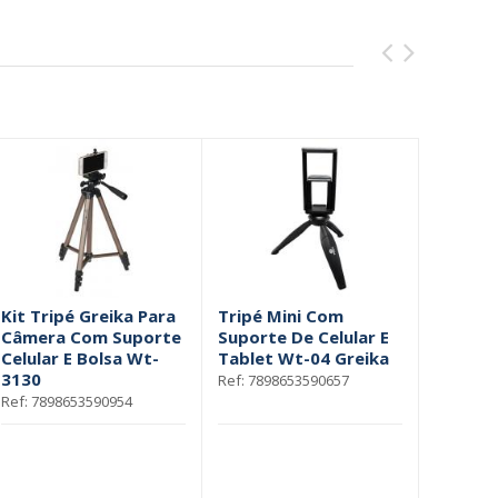
Kit Tripé Greika Para
Tripé Mini Com
Kit Tri
Câmera Com Suporte
Suporte De Celular E
Cabeça,
Celular E Bolsa Wt-
Tablet Wt-04 Greika
Suporte
3130
Wt3710
Ref: 7898653590657
Ref: 7898653590954
Ref: 1720