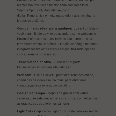
Pocket 3 está repleto de modos e recursos criativos para
manter sua inspiração funcionando com força total.
Suporta SpinShot, Motionlapse, zoom
digital, Panorâmica e muito mais, tudo a apenas alguns
toques de distância.
Companheiro ideal para qualquer ocasião -
Esteja
você transmitindo ao vivo ou usando-o como webcam, o
Pocket 3 oferece recursos flexíveis que o tornam uma
ferramenta versátil e prática. A função de código de tempo
integrada facilita ainda mais a edição, trazendo opções
com aparência profissional.
Transmissão ao vivo -
O Pocket 3 suporta
transmissões ao vivo em alta definição.
Webcam -
Use o Pocket 3 para fazer reuniões online,
chamadas de vídeo e muito mais, para obter uma
visualização estável e áudio cristalino.
Código de tempo -
Depois de gravar com várias
câmeras, use esta função para sincronizar com eficiência
as gravações das diferentes câmeras.
LightCut -
O aplicativo LightCut suporta conexão sem fio