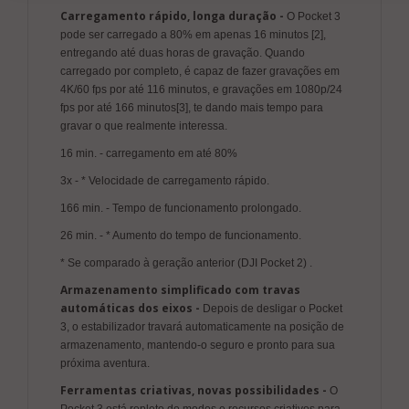
Carregamento rápido, longa duração -
O Pocket 3
Solicitar Orçamento
pode ser carregado a 80% em apenas 16 minutos [2],
entregando até duas horas de gravação. Quando
carregado por completo, é capaz de fazer gravações em
4K/60 fps por até 116 minutos, e gravações em 1080p/24
fps por até 166 minutos[3], te dando mais tempo para
gravar o que realmente interessa.
16 min. - carregamento em até 80%
3x - * Velocidade de carregamento rápido.
166 min. - Tempo de funcionamento prolongado.
26 min. - * Aumento do tempo de funcionamento.
* Se comparado à geração anterior (DJI Pocket 2) .
Armazenamento simplificado com travas
automáticas dos eixos -
Depois de desligar o Pocket
3, o estabilizador travará automaticamente na posição de
armazenamento, mantendo-o seguro e pronto para sua
próxima aventura.
Ferramentas criativas, novas possibilidades -
O