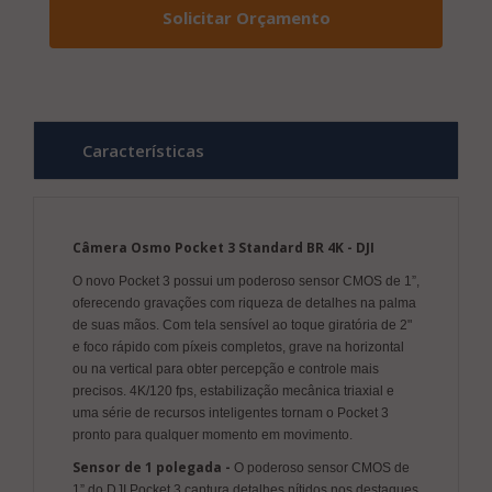
Solicitar Orçamento
Características
Câmera Osmo Pocket 3 Standard BR 4K - DJI
O novo Pocket 3 possui um poderoso sensor CMOS de 1”,
oferecendo gravações com riqueza de detalhes na palma
de suas mãos. Com tela sensível ao toque giratória de 2"
e foco rápido com píxeis completos, grave na horizontal
ou na vertical para obter percepção e controle mais
precisos. 4K/120 fps, estabilização mecânica triaxial e
uma série de recursos inteligentes tornam o Pocket 3
pronto para qualquer momento em movimento.
Sensor de 1 polegada -
O poderoso sensor CMOS de
1” do DJI Pocket 3 captura detalhes nítidos nos destaques