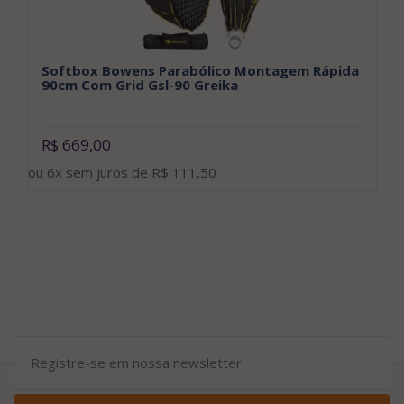
Softbox Bowens Parabólico Montagem Rápida
F
90cm Com Grid Gsl-90 Greika
7
R$ 669,00
R
ou 6x sem juros de R$ 111,50
ou 