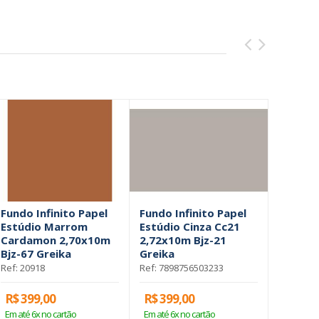
Fundo Infinito Papel
Fundo Infinito Papel
Fundo I
Estúdio Marrom
Estúdio Cinza Cc21
Estúdio
Cardamon 2,70x10m
2,72x10m Bjz-21
2,72x10
Bjz-67 Greika
Greika
Greika
Ref: 20918
Ref: 7898756503233
Ref: 789
R$ 399,00
R$ 399,00
R$ 459
Em até 6x no cartão
Em até 6x no cartão
Em até 6x