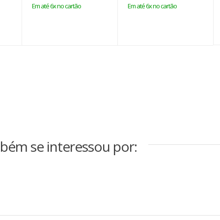
Em até 6x no cartão
Em até 6x no cartão
bém se interessou por: