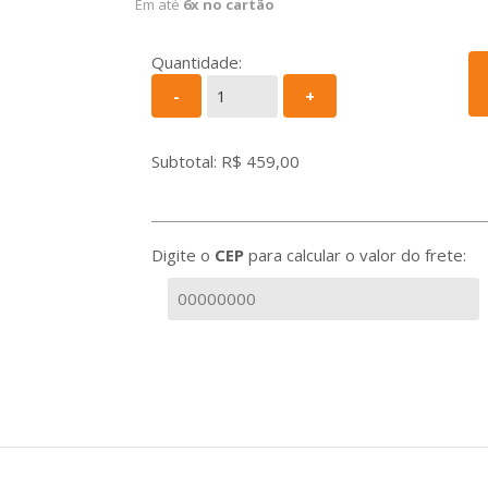
Em até
6x no cartão
Quantidade:
-
+
Subtotal: R$
459,00
Digite o
CEP
para calcular o valor do frete: