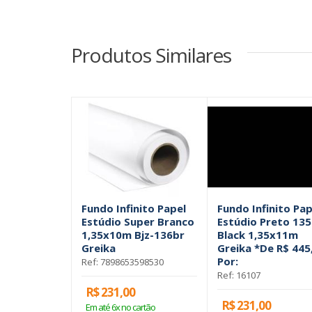
Produtos Similares
Fundo Infinito Papel
Fundo Infinito Pap
Estúdio Super Branco
Estúdio Preto 135
1,35x10m Bjz-136br
Black 1,35x11m
Greika
Greika *De R$ 445
Por:
Ref: 7898653598530
Ref: 16107
R$ 231,00
R$ 231,00
Em até 6x no cartão