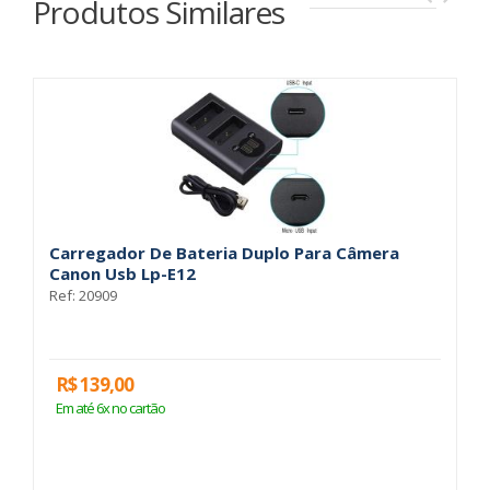
Produtos Similares
Carregador De Bateria Duplo Para Câmera
C
Canon Usb Lp-E12
C
Ref: 20909
Re
R$ 139,00
R
Em até 6x no cartão
E