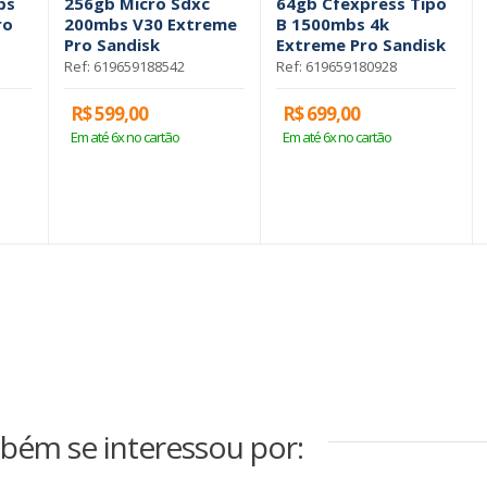
bs
256gb Micro Sdxc
64gb Cfexpress Tipo
ro
200mbs V30 Extreme
B 1500mbs 4k
Pro Sandisk
Extreme Pro Sandisk
Ref: 619659188542
Ref: 619659180928
R$ 599,00
R$ 699,00
Em até 6x no cartão
Em até 6x no cartão
bém se interessou por: