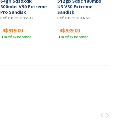
64gb Sdsdxdk
512gb Sdxc 180mbs
256gb 
300mbs V90 Extreme
U3 V30 Extreme
B 1700
Pro Sandisk
Sandisk
Extrem
Ref: 619659186593
Ref: 619659199265
Ref: 619
R$ 919,00
R$ 939,00
R$ 1.9
Em até 6x no cartão
Em até 6x no cartão
Em até 6x