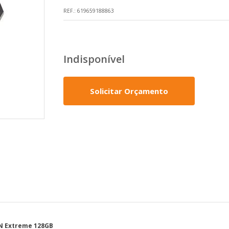
REF.:
619659188863
Indisponível
Solicitar Orçamento
N Extreme 128GB