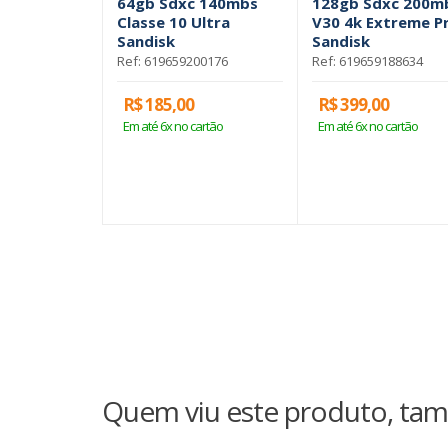
64gb Sdxc 140mbs
128gb Sdxc 200m
Classe 10 Ultra
V30 4k Extreme P
Sandisk
Sandisk
Ref: 619659200176
Ref: 619659188634
R$ 185,00
R$ 399,00
Em até 6x no cartão
Em até 6x no cartão
Quem viu este produto, tam