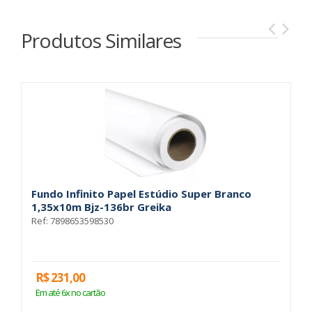
Produtos Similares
Fundo Infinito Papel Estúdio Super Branco
F
1,35x10m Bjz-136br Greika
1
Ref: 7898653598530
Re
R$ 231,00
R
Em até 6x no cartão
E