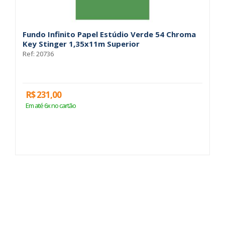
Fundo Infinito Papel Estúdio Verde 54 Chroma
Fu
Key Stinger 1,35x11m Superior
2
Ref: 20736
Re
R$ 231,00
R
Em até 6x no cartão
E