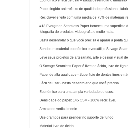
Econômico e fácil de usar – basta desenrolar o tamanho 
Papel tingido antirreflexo de qualidade profissional, fab
Reciclável e feito com uma média de 75% de materiais 
#18 Evergreen Seamless Paper fornece uma superfície de a
fotografia de produtos, videografia e muito mais.
Basta desenrolar o que você precisa e aparar a ponta qu
Sendo um material econômico e versátil, o Savage Seaml
Leve seus projetos de artesanato, arte e design visual 
O Savage Seamless Paper é livre de ácido, livre de ligni
Papel de alta qualidade - Superfície de dentes finos e não
Fácil de usar - basta desenrolar o que você precisa.
Econômico para uma ampla variedade de usos.
Densidade do papel: 145 GSM - 100% reciclável.
Armazene verticalmente.
Use grampos para prender no suporte de fundo.
Material livre de ácido.