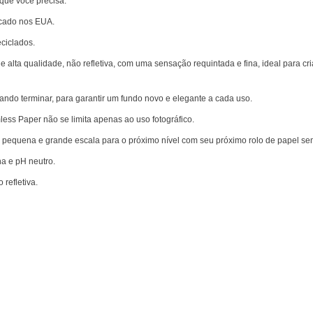
que você precisa.
ricado nos EUA.
reciclados.
lta qualidade, não refletiva, com uma sensação requintada e fina, ideal para cria
ando terminar, para garantir um fundo novo e elegante a cada uso.
ess Paper não se limita apenas ao uso fotográfico.
de pequena e grande escala para o próximo nível com seu próximo rolo de papel se
na e pH neutro.
 refletiva.