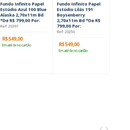
Fundo Infinito Papel
Fundo Infinito Papel
Fundo I
Estúdio Azul 100 Blue
Estúdio Lilás 191
Estúdio
Alaska 2,70x11m Bd
Boysenberry
Cortez
*De R$ 799,00 Por:
2,70x11m Bd *De R$
Bd *De 
799,00 Por:
Ref: 20397
Ref: 2015
Ref: 20256
R$ 549,00
R$ 549
R$ 549,00
Em até 6x no cartão
Em até 6x
Em até 6x no cartão