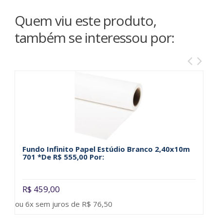
Quem viu este produto,
também se interessou por:
Fundo Infinito Papel Estúdio Branco 2,40x10m
C
701 *De R$ 555,00 Por:
Q
R$ 459,00
R
ou 6x sem juros de R$ 76,50
ou 