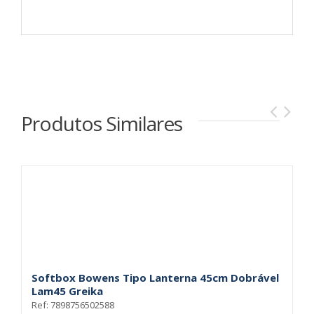
Produtos Similares
Softbox Bowens Tipo Lanterna 45cm Dobrável
S
Lam45 Greika
L
Ref: 7898756502588
Re