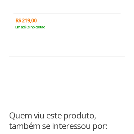
R$ 219,00
R
Em até 6x no cartão
E
Quem viu este produto,
também se interessou por: