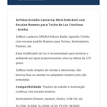
Softbox Estúdio Lanterna 30cm Dobrável com
Encaixe Bowens para Tocha de Luz Contínua
- Greika
Softbox Lanterna GREIKA Difusor Balão Japonês Chinês
com encaixe padrão Bowens para Tochas, Iluminadores,
Flashes, etc.
Esse modificador de luz é recomendado para iluminar o
ambiente por igual proporcionando uma luz difusa de 270
graus.
Softbox muito simples de montar e desmontar, não
precisa fixar as varetas no adaptador bowens pois são
embutidas.
Compatibilidade:
Flashes de estúdio e iluminação
contínua com encaixe bowens.
Iluminadores Amaran, Aputure, Godox, V-lite G4, etc.
SL150II, SL60W, SL100W, UL50, FV150, SK300II,