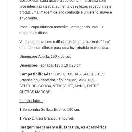
Softbox com capa difusora tipo sombrinha Greika com
face interna prateada, aumenta os reflexos especulares e
produz uma imagem de alto contraste e um efeito suave e
envolvente.
Possui capa difusora removível, entregando uma luz
ainda mais difusa.
Você pode usar sem o difusor, tendo uma luz mais "dura"
ou então com difusor para uma luz rebatida mais difusa.
Dimensões Aberta: 190 x 50 cm.
Dimensões Fechada: 113 x 10 x 20 cm.
Compatibilidade:
FLASH, TOCHAS, SPEEDLITES
(Precisa do Adaptador, não incluído), AMARAN,
APUTURE, GODOX, ATEK, VLITE, MAKO, ENTRE
OUTRAS MARCAS.
Itens Incluídos
:
1 Sombrinha Softbox Bounce 190 cm.
1 Pano Difusor Branco, removível.
Imagem meramente ilustrativa, os acessórios