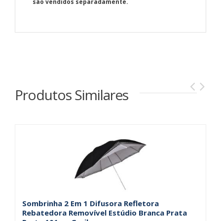
são vendidos separadamente.
Produtos Similares
Sombrinha 2 Em 1 Difusora Refletora
S
Rebatedora Removível Estúdio Branca Prata
P