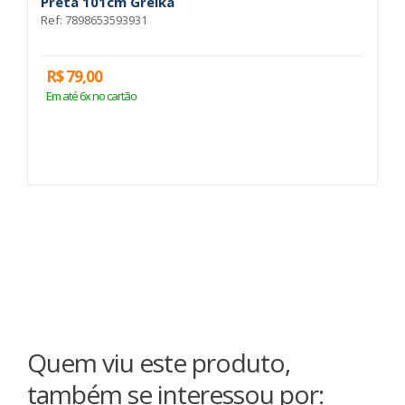
Preta 101cm Greika
G
Ref: 7898653593931
Re
R$ 79,00
R
Em até 6x no cartão
E
Quem viu este produto,
também se interessou por: