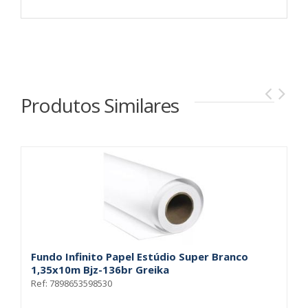
Produtos Similares
Fundo Infinito Papel Estúdio Super Branco
F
1,35x10m Bjz-136br Greika
1
Ref: 7898653598530
Re