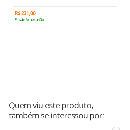
R$ 231,00
R
Em até 6x no cartão
E
Quem viu este produto,
também se interessou por: