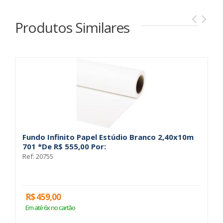
Produtos Similares
Fundo Infinito Papel Estúdio Branco 2,40x10m
F
701 *De R$ 555,00 Por:
P
Ref: 20755
Re
R$ 459,00
R
Em até 6x no cartão
E