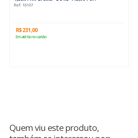
Ref: 16107
Re
R$ 231,00
R
Em até 6x no cartão
E
Quem viu este produto,