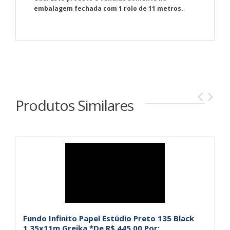
embalagem fechada com 1 rolo de 11 metros.
Produtos Similares
Fundo Infinito Papel Estúdio Preto 135 Black
Fu
1,35x11m Greika *De R$ 445,00 Por:
G